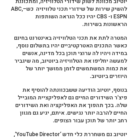
יוטיוב מכוונת לשוק שידורי הטלוויזיה, ומתכוננת
להשיק שירות של שידורי תכני טלוויזיה כש–ABC,
ESPN ו- CBS יהיו ככל הנראה השותפות
הראשונות בשירות.
המטרה לתת את תכני הטלוויזיה באינטרנט בחינם
כאשר התכנים האטרקטיביים יהיו בתשלום נוסף,
במידה ויהיו לה ערוצי תוכן בכל מדינה, אנשים
למעשה יחליפו את הטלוויזיה ביוטיוב, מה שיגביר
את כמות המשתמשים לזמן ממושך יותר של
היוזרים ביוטיוב.
בנוסף, יוטיוב הודיעה ששבכוונתה להוסיף את
פיצ'ר השידורים החיים גם לאפליקציית המובייל
שלה. בכך תהפוך את האפליקציה ואת השידורים
החיים להרבה יותר נגישים. איתם, יגיע גם מגוון
רחב יותר של תוכן עבור הצופים.
יוטיוב גם משחררת כלי חדש ‘YouTube Director’,