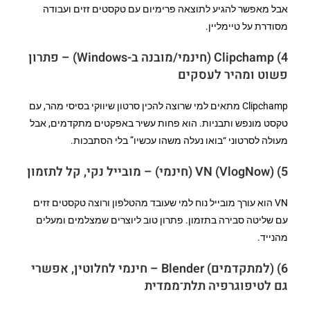
אבל מאפשר להגיע לתוצאה פרימיום עם טקסטים זזים ועבודה
מסודרת על טיימליין.
4) Clipchamp (חינמי/מובנה ב-Windows) – פתרון
פשוט ומהיר לעסקים
Clipchamp מתאים למי שרוצה להכין סרטון שיווקי בסיסי מהר, עם
טקסט מונפש ותבניות. הוא פחות עשיר באפקטים מתקדמים, אבל
מעולה לסרטוני “בואו נעלה משהו עכשיו” בלי הסתבכות.
5) VN (VlogNow) (חינמי) – מובייל נקי, קל לתזמון
VN הוא עורך מובייל נוח למי שעובד מהטלפון ורוצה טקסטים זזים
עם שליטה סבירה בתזמון. פתרון טוב ליוצרים שמצלמים ומעלים
מהנייד.
6) (למתקדמים) Blender – חינמי לחלוטין, אפשרי
גם לטיפוגרפיה תלת־ממדית