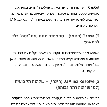
CapCut הוא הפתרון הכי פרקטי למתחילים וליוצרים בסושיאל:
מוסיפים טקסט, בוחרים אנימציות כניסה/יציאה, מדגישים מילים,
ומתזמנים לפי מוזיקה או דיבור. מתאים במיוחד לפורמט אנכי 9:16
ולסרטונים קצרים.
2) Canva (חינמי) – טקסטים מונפשים “יפה” בלי
להתאמץ
Canva מאפשר ליצור סרטוני טקסט מונפשים בקלות עם תבניות
מוכנות, טיפוגרפיה נקייה והרבה אפשרויות לעיצוב. זה פחות “מושן
כבד” ויותר “אלגנטי ומהיר”, מצוין לדפי נחיתה, סטוריז ומודעות
וידאו קצרות.
3) DaVinci Resolve (חינמי) – שליטה מקצועית
(למי שרוצה רמה גבוהה)
למי שרוצה תזמונים מדויקים, קומפוזיציה רצינית וטקסט מתקדם,
DaVinci Resolve הוא כלי חינמי חזק מאוד. הוא דורש קצת למידה,