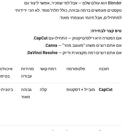
Blender הוא עולם שלם — אבל למי שמכיר, אפשר ליצור גם
טקסטים מונפשים ברמה גבוהה, כולל תלת־ממד. לא הכי ידידותי
למתחילים, אבל חינמי ועוצמתי מאוד.
טיפ קצר לבחירה:
אם המטרה היא רילס/טיקטוק — התחילו עם
CapCut
.
אם אתם רוצים משהו “מעוצב מהר” —
Canva
.
אם אתם רוצים רמה מקצועית ודיוק —
DaVinci Resolve
.
תוכנה
פלטפורמה
רמת קושי
מהירות
איכות/
עבודה
בטיפו
CapCut
מובייל + דסקטופ
קלה
גבוהה
בינונית-
מאוד