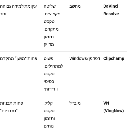
DaVinci
מחשב
שליטה
עקומת למידה גבוהה
Resolve
מקצועית,
יותר
טקסט
מתקדם,
תזמון
מדויק
Clipchamp
דפדפן/Windows
פשוט
פחות “מושן” מתקדם
למתחילים,
טקסט
בסיסי
וידידותי
VN
מובייל
קליל,
פחות תבניות
(VlogNow)
טקסט
“טרנדיות”
ותזמון
נוחים