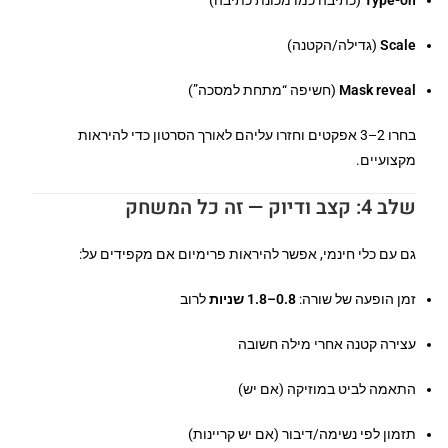
Type-on
(כתיבה כמו מכונת כתיבה)
Scale
(גדילה/הקטנה)
Mask reveal
(חשיפה “מתחת למסכה”)
בחרו 2–3 אפקטים וחזרו עליהם לאורך הסרטון כדי להיראות
מקצועיים.
שלב 4: קצב ודיוק — זה כל המשחק
גם עם כלי חינמי, אפשר להיראות פרימיום אם מקפידים על:
זמן הופעה של שורה:
0.8–1.8 שניות
לרוב
עצירה קטנה אחרי מילה חשובה
התאמה לביט במוזיקה (אם יש)
תזמון לפי נשימה/דיבור (אם יש קריינות)