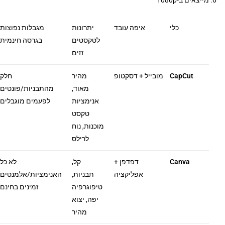
מייצאים ב-1080p
כלי
איפה עובד
יתרונות
מגבלות נפוצות
לטקסטים
בגרסה חינמית
זזים
CapCut
מובייל + דסקטופ
מהיר
חלק
מאוד,
מהתבניות/פונטים
אנימציות
לפעמים מוגבלים
טקסט
מוכנות, נוח
לרילס
Canva
דפדפן +
קל,
לא כל
אפליקציה
תבניות,
האנימציות/אלמנטים
טיפוגרפיה
זמינים בחינם
יפה, יצוא
מהיר