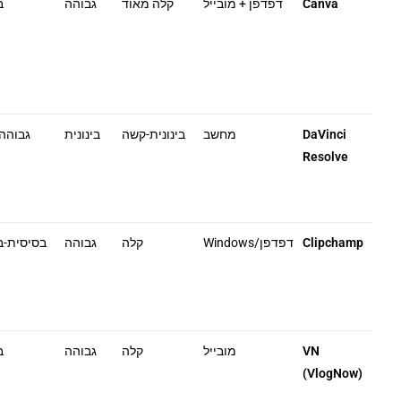
Canva
דפדפן + מובייל
קלה מאוד
גבוהה
ב
DaVinci
מחשב
בינונית-קשה
בינונית
גבוהה
Resolve
Clipchamp
דפדפן/Windows
קלה
גבוהה
בסיסית-בי
VN
מובייל
קלה
גבוהה
ב
(VlogNow)