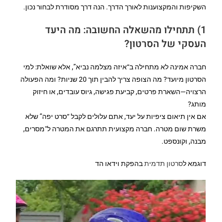
השקיפות והמקצוענות לאורך הדרך. הנה דרך מסודרת לבחור נכון.
1) תתחילו מהשאלה החשובה: מה היעד
העסקי של הסרטון?
חברה אמינה לא מתחילה ב“איזה מצלמה נביא”, אלא שואלת: למי
הסרטון מיועד? מה הצופה צריך להבין תוך 20 שניות? ומה הפעולה
הרצויה—השארת פרטים, קביעת פגישה, גיוס עובדים, או חיזוק
מותג?
אם אין תיאום ציפיות על יעד, אתם עלולים לקבל “סרט יפה” שלא
משרת שום מטרה. חברה מקצועית תתרגם את המטרה ל־מסרים,
מבנה, וקונספט.
דוגמא ל
סרטון תדמית
בהפקת וידאו הד