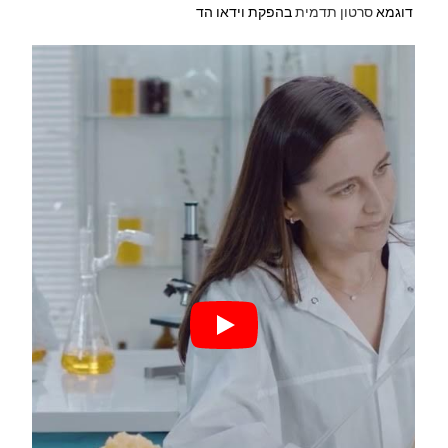
דוגמא
סרטון תדמית
בהפקת וידאו הד