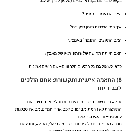
בקשו לדבר עם לקוח או שניים (טלפון קצר). שאלו:
האם הם עמדו בזמנים?
איך היה השירות בזמן תיקונים?
האם התקציב “התנפח” באמצע?
האם הייתה תחושה של שותפות או של מאבק?
כדאי לשאול גם על הרגעים הלחוצים—שם רואים אמינות.
8) התאמה אישית ותקשורת: אתם הולכים
לעבוד יחד
זה לא פרט שולי: סרטון תדמית הוא תהליך אינטנסיבי. אם
התקשורת לא זורמת, אם עונים לכם אחרי יומיים, אם אין סבלנות
להסביר—זה יפגע בתוצאה.
חברה מהימנה תנהל ציפיות: תגיד מה ריאלי, מה לא, ותדע גם