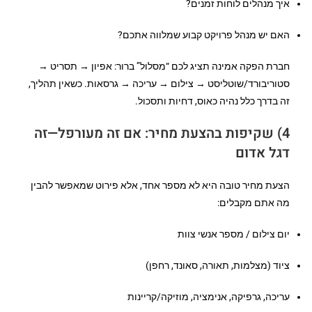
איך מנהלים לוחות זמנים?
האם יש מנהל פרויקט קבוע שמלווה אתכם?
חברת הפקה אמינה תציג לכם “מסלול” ברור: אפיון → תסריט →
סטוריבורד/שוטליסט → צילום → עריכה → גרסאות. כשאין תהליך,
זה בדרך כלל נהיה כאוס, דחיות ותסכול.
4) שקיפות בהצעת מחיר: אם זה מעורפל—זה
דגל אדום
הצעת מחיר טובה היא לא מספר אחד, אלא פירוט שמאפשר להבין
מה אתם מקבלים:
יום צילום / מספר אנשי צוות
ציוד (מצלמות, תאורה, סאונד, רחפן)
עריכה, גרפיקה, אנימציה, מוזיקה/קריינות