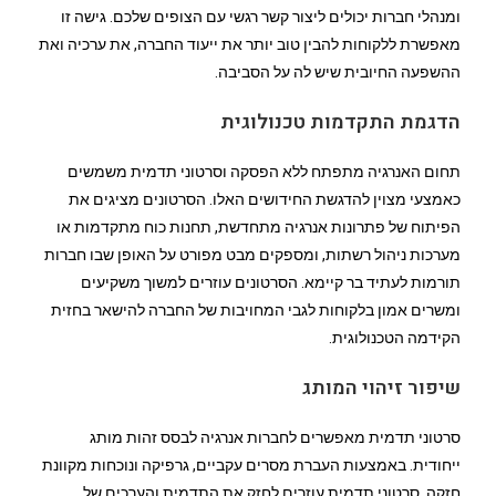
ומנהלי חברות יכולים ליצור קשר רגשי עם הצופים שלכם. גישה זו
מאפשרת ללקוחות להבין טוב יותר את ייעוד החברה, את ערכיה ואת
ההשפעה החיובית שיש לה על הסביבה.
הדגמת התקדמות טכנולוגית
תחום האנרגיה מתפתח ללא הפסקה וסרטוני תדמית משמשים
כאמצעי מצוין להדגשת החידושים האלו. הסרטונים מציגים את
הפיתוח של פתרונות אנרגיה מתחדשת, תחנות כוח מתקדמות או
מערכות ניהול רשתות, ומספקים מבט מפורט על האופן שבו חברות
תורמות לעתיד בר קיימא. הסרטונים עוזרים למשוך משקיעים
ומשרים אמון בלקוחות לגבי המחויבות של החברה להישאר בחזית
הקידמה הטכנולוגית.
שיפור זיהוי המותג
סרטוני תדמית מאפשרים לחברות אנרגיה לבסס זהות מותג
ייחודית. באמצעות העברת מסרים עקביים, גרפיקה ונוכחות מקוונת
חזקה, סרטוני תדמית עוזרים לחזק את התדמית והערכים של