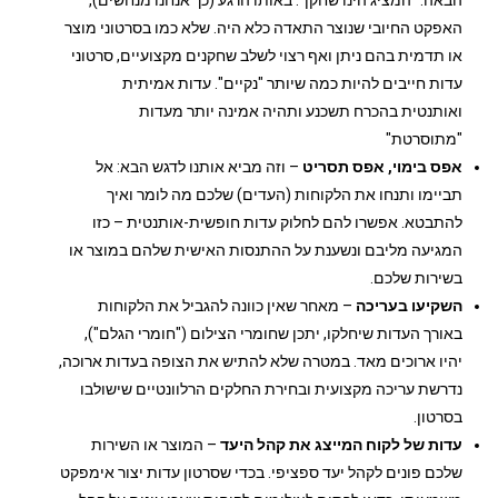
הבאה: "המציג הינו שחקן". באותו הרגע (כך אנחנו מנחשים),
האפקט החיובי שנוצר התאדה כלא היה. שלא כמו בסרטוני מוצר
או תדמית בהם ניתן ואף רצוי לשלב שחקנים מקצועיים, סרטוני
עדות חייבים להיות כמה שיותר "נקיים". עדות אמיתית
ואותנטית בהכרח תשכנע ותהיה אמינה יותר מעדות
"מתוסרטת"
אפס בימוי, אפס תסריט
– וזה מביא אותנו לדגש הבא: אל
תביימו ותנחו את הלקוחות (העדים) שלכם מה לומר ואיך
להתבטא. אפשרו להם לחלוק עדות חופשית-אותנטית – כזו
המגיעה מליבם ונשענת על ההתנסות האישית שלהם במוצר או
בשירות שלכם.
השקיעו בעריכה
– מאחר שאין כוונה להגביל את הלקוחות
באורך העדות שיחלקו, יתכן שחומרי הצילום ("חומרי הגלם"),
יהיו ארוכים מאד. במטרה שלא להתיש את הצופה בעדות ארוכה,
נדרשת עריכה מקצועית ובחירת החלקים הרלוונטיים שישולבו
בסרטון.
עדות של לקוח המייצג את קהל היעד
– המוצר או השירות
שלכם פונים לקהל יעד ספציפי. בכדי שסרטון עדות יצור אימפקט