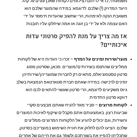
משמעותי, כדאי לרתום לצילומים לקוחות שאכן עונים על קהל
היעד המדויק (!) שלכם. לדוגמא: במידה שהמוצר שלכם הוא
משאבת הנקה לאימהות, הרי שחשוב שהעדות תימסר על ידי
האם עצמה ולא על ידי בן זוגה או אמה שיחלקו עליו תובנות.
אז מה צריך על מנת להפיק סרטוני עדות
איכותיים?
מוצר/שירות זמינים על המדף
– זכרו כי העדות היא של לקוחות
ממליצים שהתנסו בשירותים/מוצרים. מכאן, שסרטון מסוג
סרטון טסטמוניאלס, מתאים רק לחברות שמוצריהן/שירותיהן
זמינים לרכישה. במידה שאתם חברת סטארטאפ הנמצאת בשלב
גיוס משקיעים לדוגמא, הרי סרטון שעשוי להתאים לכם הוא
דווקא סרטון התדמית.
לקוחות מרוצים
– סביר מאד להניח שאתם מבצעים סקרי
שביעות רצון. באמצעותם אתם מקבלים שיקוף לאיכות המוצרים
והשירות, וגם יכולים להגיע אל הלקוחות המרוצים-ממליצים
שלכם. הציעו להם לחלוק את חווית השימוש במוצריכם בסרטון,
שתכליתו להפיץ את בשורתכם ולשפר גם את חייהם של אחרים.