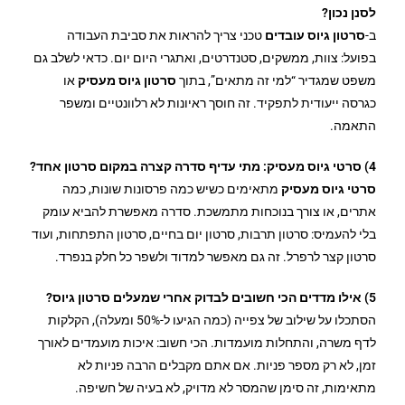
לסנן נכון?
ב-
סרטון גיוס עובדים
טכני צריך להראות את סביבת העבודה
בפועל: צוות, ממשקים, סטנדרטים, ואתגרי היום יום. כדאי לשלב גם
משפט שמגדיר “למי זה מתאים”, בתוך
סרטון גיוס מעסיק
או
כגרסה ייעודית לתפקיד. זה חוסך ראיונות לא רלוונטיים ומשפר
התאמה.
4) סרטי גיוס מעסיק: מתי עדיף סדרה קצרה במקום סרטון אחד?
סרטי גיוס מעסיק
מתאימים כשיש כמה פרסונות שונות, כמה
אתרים, או צורך בנוכחות מתמשכת. סדרה מאפשרת להביא עומק
בלי להעמיס: סרטון תרבות, סרטון יום בחיים, סרטון התפתחות, ועוד
סרטון קצר לרפרל. זה גם מאפשר למדוד ולשפר כל חלק בנפרד.
5) אילו מדדים הכי חשובים לבדוק אחרי שמעלים סרטון גיוס?
הסתכלו על שילוב של צפייה (כמה הגיעו ל-50% ומעלה), הקלקות
לדף משרה, והתחלות מועמדות. הכי חשוב: איכות מועמדים לאורך
זמן, לא רק מספר פניות. אם אתם מקבלים הרבה פניות לא
מתאימות, זה סימן שהמסר לא מדויק, לא בעיה של חשיפה.