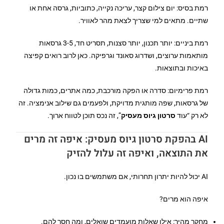
רמת בסיס: יום צילום קצר, עריכה נקייה, כתוביות, גרסה אחת או
שתיים. מתאים למי שצריך לצאת מהר לאוויר.
רמת ביניים: יותר תכנון, יותר סצנות, תסריט חד, 3-5 גרסאות
מותאמות ערוצים, ושדרוג סאונד וגרפיקה. כאן לרוב רואים קפיצה
באיכות ובתוצאות.
רמת פרימיום: סדרה או הפקה מורכבת, כמה אתרים, כמות גדולה
של גרסאות, שפה מותגית מדויקת, ולפעמים גם שילוב אנימציה. זה
לא רק “עוד
סרטון גיוס מעסיק
”, זה נכס תוכן לטווח ארוך.
AI בהפקת סרטון גיוס מעסיק: איפה זה מרים
את התוצאה, ואיפה זה עלול להזיק
AI יכול להיות יתרון תחרותי, אם משתמשים בו נכון.
איפה הוא מרים?
מחקר מהיר: אילו שאלות מועמדים שואלים, ומה חסר להם.