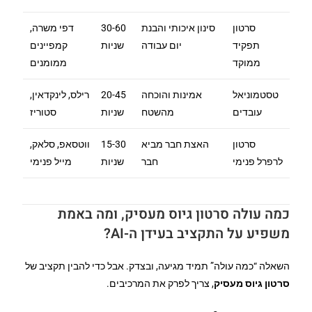
סרטון
סינון איכותי והבנת
30-60
דפי משרה,
תפקיד
יום עבודה
שניות
קמפיינים
ממוקד
ממומנים
טסטמוניאל
אמינות והוכחה
20-45
רילס, לינקדאין,
עובדים
מהשטח
שניות
סטוריז
סרטון
האצת חבר מביא
15-30
ווטסאפ, סלאק,
לרפרל פנימי
חבר
שניות
מייל פנימי
כמה עולה סרטון גיוס מעסיק, ומה באמת
משפיע על התקציב בעידן ה-AI?
השאלה “כמה עולה” תמיד מגיעה, ובצדק. אבל כדי להבין תקציב של
סרטון גיוס מעסיק
, צריך לפרק את המרכיבים.