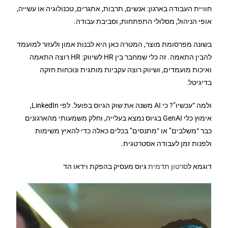
חוויית העבודה בארגון: אנשים, תרבות, אתגרים, טכנולוגיה או עשייה,
אופי הניהול, מסלולי התפתחות, וסביבת עבודה.
בשונה מפרסומת מוצר, המטרה כאן היא לבנות אמון ולעזור למועמד
להבין התאמה. זה כלי שמחבר בין HR לשיווק: HR רוצה התאמה
ואיכות מועמדים, ושיווק רוצה עקביות מותגית ונוכחות חזקה
בדיגיטל.
ולמה “עכשיו”? כי AI משנה את שוק הגיוס בפועל. לפי LinkedIn,
אימוץ כלי GenAI בגיוס נמצא בעלייה, וחלק משמעותי מהארגונים
כבר “משלבים” או “מתנסים” בכלים כאלה כדי להאיץ משימות
ולפנות זמן לעבודה אסטרטגית.
דוגמא ל
סרטון תדמית
גיוס מעסיק בהפקת וידאו הד