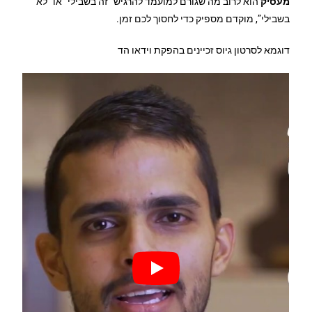
מעסיק
הוא לרוב מה שגורם למועמד להרגיש “זה בשבילי” או “לא
בשבילי”, מוקדם מספיק כדי לחסוך לכם זמן.
דוגמא לסרטון גיוס זכיינים בהפקת וידאו הד