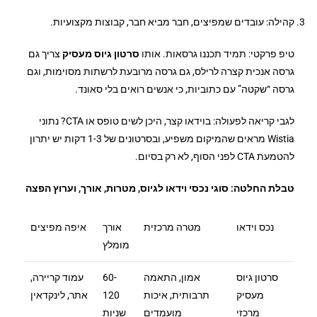
קהילה: עובדים שמפיצים, חבר מביא חבר, קבוצות מקצועיות.
טיפ פרקטי: תמיד תכננו גרסאות. אותו
סרטון גיוס מעסיק
צריך גם
גרסה אנכית קצרה לרילס, גם גרסה מרובעת לרשתות מסוימות, וגם
גרסה “שקטה” עם כתוביות, כי אנשים רואים בלי סאונד.
לגבי קריאה לפעולה: בוידאו קצר, היכן לשים טופס או CTA? נתוני
Wistia מראים שהמיקום משפיע, ובסרטונים של 1-3 דקות יש יתרון
להטמעת CTA לפני הסוף, לא רק בסיום.
טבלת החלטה: סוגי נכסי וידאו לגיוס, מטרות, אורך, וערוץ הפצה
נכס וידאו
מטרה מרכזית
אורך
איפה מפיצים
מומלץ
סרטון גיוס
אמון, התאמה
60-
עמוד קריירה,
מעסיק
תרבותית, איכות
120
אתר, לינקדאין
מרכזי
מועמדים
שניות