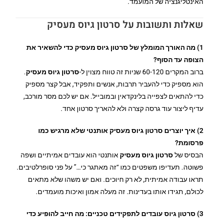
האינטליגנציה של המועמד.
שאלות ותשובות על סרטון גיוס מעסיק
1) מה האורך המומלץ של סרטון גיוס מעסיק כדי להשאיר את
הצופה עד הסוף?
ברוב המקרים 60-120 שניות זה טווח מצוין ל-
סרטון גיוס מעסיק
.
הוא מספיק כדי להעביר תרבות, אנשים ותפקיד, אבל קצר מספיק
כדי להתאים לצפייה בלינקדאין ובמובייל. אם יש לכם מסר מורכב,
עדיף ליצור עוד גרסה קצרה ולא להאריך סרטון אחד.
2) איך יוצרים סרטון גיוס מעסיק אותנטי שלא מרגיש כמו
פרסומת?
הבסיס של
סרטון גיוס מעסיק
אותנטי הוא עובדים אמיתיים ושפה
פשוטה. תעדיפו משפטים כמו “זה מאתגר כי…” על פני סופרלטיבים.
תראו עבודה אמיתית, לא רק חיוכים. ואם יש משהו שלא מתאים
לכולם, תגידו אותו בעדינות. זה מעלה אמון ואיכות מועמדים.
3) סרטון גיוס עובדים לתפקידים טכניים: מה חייב להופיע כדי