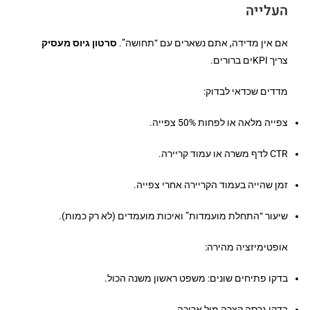
העלייה
אם אין מדידה, אתם נשארים עם “תחושה”.
סרטון גיוס מעסיק
צריך KPIים ברורים.
מדדים שכדאי לבדוק:
צפייה מלאה או לפחות 50% צפייה.
CTR לדף משרה או עמוד קריירה.
זמן שהייה בעמוד הקריירה אחרי צפייה.
שיעור “התחלת מועמדות” ואיכות מועמדים (לא רק כמות).
אופטימיזציה מהירה:
בדקו פתיחים שונים: משפט ראשון משנה הכול.
בדקו גרסה קצרה מול ארוכה.