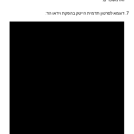
דוגמא לסרטון תדמית הייטק בהפקת וידאו הד: