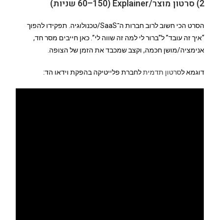
2) סרטון מוצר/Explainer (60–150 שניות)
הסרט הכי חשוב לרוב חברות ה־SaaS/טכנולוגיה. תפקידו להפוך
“איך זה עובד” ל”ברור לי למה זה שווה לי”. כאן חייבים מסר חד,
אנימציה/מושן חכמה, וקצב שמכבד את הזמן של הצופה.
דוגמא ל
סרטון תדמית
לחברת פלייטיקה בהפקת וידאו הד: