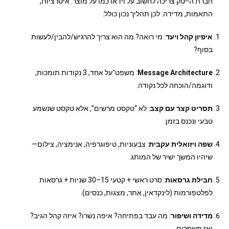
חברת הייטק צריכה לחשוב על וידאו כמו על מוצר: איטרציות,
התאמות, מדידה. לכן תהליך נכון כולל:
איפיון קהל ויעד
: מי רואה? מה הוא צריך להרגיש/להבין/לעשות
בסוף?
Message Architecture
: משפט־על אחד, 3 נקודות תומכות,
ודוגמה/הוכחה לכל נקודה.
תסריט קצר עם קצב
: לא “טקסט מרשים”, אלא טקסט שנשמע
טבעי ונכנס בזמן.
שפה ויזואלית עקבית
: צבעוניות, טיפוגרפיה, אנימציה, צילום—
שיהיו המשך ישיר של המותג.
חבילת גרסאות
: סרט ראשי + קטעי 15–30 שניות + גרסאות
לפלטפורמות (לינקדאין, אתר, מצגות, כנסים).
מדידה ושיפור
: מה עבד בפתיחה? איפה נשרו? איזה קהל הגיב?
ואז משפרים.