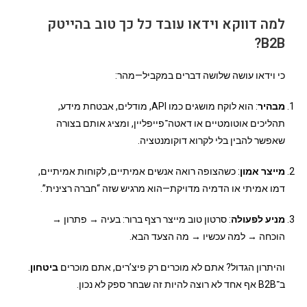
למה דווקא וידאו עובד כל כך טוב בהייטק
B2B?
כי וידאו עושה שלושה דברים במקביל—מהר:
מבהיר
: הוא לוקח מושגים כמו API, מודלים, אבטחת מידע,
תהליכים אוטומטיים או דאטה־פייפליין, ומציג אותם בצורה
שאפשר להבין בלי לקרוא דוקומנטציה.
מייצר אמון
: כשהצופה רואה אנשים אמיתיים, לקוחות אמיתיים,
דמו אמיתי או הדמיה מדויקת—הוא מרגיש שזה “חברה רצינית”.
מניע לפעולה
: סרטון טוב מייצר רצף ברור: בעיה → פתרון →
הוכחה → למה עכשיו → מה הצעד הבא.
והיתרון הגדול? אתם לא מוכרים רק פיצ’רים, אתם מוכרים
ביטחון
.
ב־B2B אף אחד לא רוצה להיות זה שבחר ספק לא נכון.