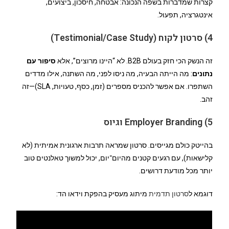
קצרות שמדברות בשפה הנכונה: אבטחה, חיסכון, ביצועים,
אינטגרציה, תפעול.
4) סרטון לקוח (Testimonial/Case Study)
זה הנשק הכי חזק בעולם B2B. לא “היינו מרוצים”, אלא
סיפור עם
נתונים
: מה הייתה הבעיה, מה ניסו לפני, מה השתנה, אילו מדדים
השתפרו. אם אפשר להכניס מספרים (זמן, כסף, טעויות, SLA)—זה
זהב.
5) Employer Branding וגיוס
בהייטק כולם מגייסים. סרטון שמראה תרבות ארגונית אמיתית (לא
קלישאות), עם רגעים קטנים מהיום־יום, יכול למשוך טאלנטים טוב
יותר מכל מודעת דרושים.
דוגמא ל
סרטון תדמית
מיתוג מעסיק בהפקת וידאו הד: