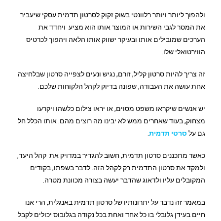
ולהפוך ליותר ויותר רלוונטי בשוק זקוק לסרטון תדמית עסקי שיעביר
את המסר לגבי השירות או המוצר אותו הוא מציע ויחדד את
הערכים שמובילים אותו ובעיקר ישווק אותו הלאה ויהפוך לכרטיס
הווירטואלי שלו.
זה צריך להיות סרטון קליל, זורם, נגיש ונעים לצפייה סרטון שבלחיצה
אחת עושה את העבודה, שפונה בדיוק לקהל הלקוחות שלכם.
יש אנשים שיקראו משפט מסוים, או יראו צילום כלשהו ויקרעו
מצחוק, בעוד שאחרים ממש לא יבינו מה רוצים מהם. אותו הכלל חל
גם על
סרטי תדמית
.
כאשר מתכננים סרטון תדמית, חשוב להגדיר במדויק את קהל היעד,
ולמקד את סרטון התדמית רק לקהל הזה. לדבר בשפתו, בקודים
המקובלים עליו ולדאוג שהדבר יעשה בצורה מכוונת מטרה.
במאמר זה נדבר על יתרונותיו של סרטון תדמית באנגלית, הרי אנו
חיים בעידן גלובלי בו כל אחד ואחת בכל נקודה בגלובוס יכולים לקבל