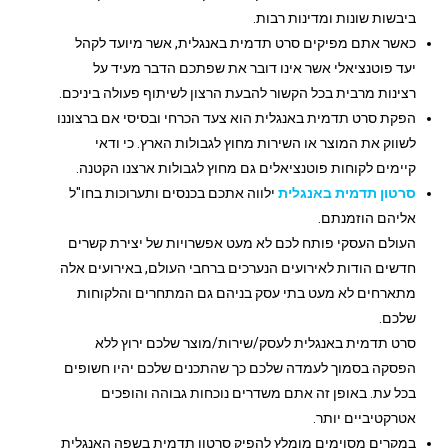
ביבשות שונות ומדינות רבות.
כאשר אתם מפיקים סרט תדמית באנגלית, אשר מיועד לקהל
יעד פוטנציאלי אשר אינו דובר את שפתכם הדבר מעיד על
רצינות מרבית בכל הקשור להבעת הרצון לשיתוף פעולה ביניכם.
הפקת סרט תדמית באנגלית הוא צעד הכרחי ובסיסי אם ברצוננו
לשווק את המוצר או השירות מחוץ לגבולות הארץ. כי ודאי
קיימים לקוחות פוטנציאלים גם מחוץ לגבולות ארצנו הקטנה.
סרטון תדמית באנגלית
ילווה אתכם בכנסים ותערוכות בחו"ל
אליהם הוזמנתם.
העולם העסקי פותח לכם לא מעט אפשרויות של יצירת קשרים
חדשים הודות לאירועים הנערכים ברחבי העולם, באירועים אלה
מתארחים לא מעט בתי עסק בניהם גם המתחרים והלקוחות
שלכם.
סרט תדמית באנגלית לעסק/שירות/מוצר שלכם ירוץ ללא
הפסקה בסמוך לעמדה שלכם כך שהתכנים שלכם יהיו חשופים
בכל עת. באופן זה אתם משדרים נוכחות גבוהה והופכים
אטרקטיביים יותר.
במקרים מסוימים מומלץ להפיק סרטון תדמית בשפה האנגלית