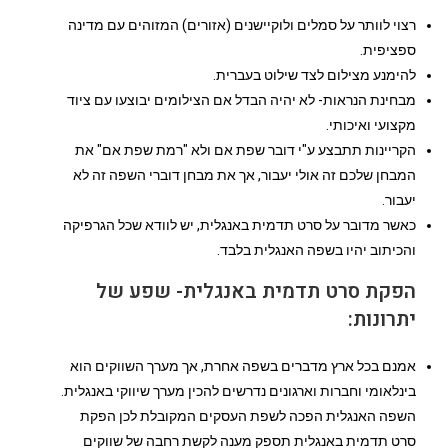
רצוי לוותר על סמלים ולוקיישנים (אזורים) המזוהים עם מדינה
ספציפית.
להימנע מצילום לצד שילוט בעברית.
מבחינת הנראות- לא יהיה הבדל אם הצילומים יבוצעו עם ציוד
מקצועי ואיכותי.
הקריינות תתבצע ע"י דובר שפת אם ולא "רמת שפת אם" את
המבחן שלכם זה אולי יעבור, אך את מבחן דוברי השפה זה לא
יעבור.
כאשר מדובר על סרט תדמית באנגלית, יש לוודא שכל הגרפיקה
והכיתוב יהיו בשפה האנגלית בלבד.
הפקת סרט תדמית באנגלית- שפע של
יתרונות:
אמנם בכל ארץ מדברים בשפה אחרת, אך מערך השווקים הוא
בינלאומי וחברות וארגונים נדרשים להכין מערך שיווקי באנגלית.
השפה האנגלית הפכה לשפת העסקים המקובלת לכן הפקת
סרט תדמית באנגלית תספק מענה לקשת רחבה של שווקים